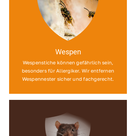
Wespen
Wespenstiche können gefährlich sein,
besonders für Allergiker. Wir entfernen
Wespennester sicher und fachgerecht.